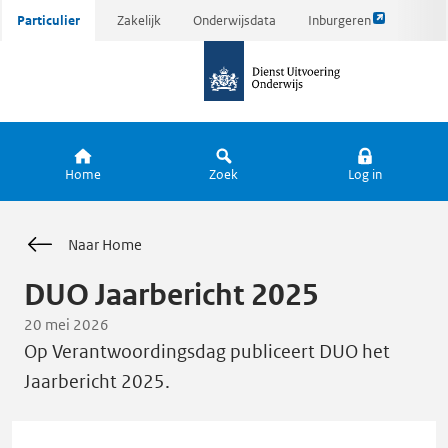
Link
Ga
Particulier
Zakelijk
Onderwijsdata
Inburgeren
opent
direct
naar
externe
naar
de
pagina
inhoud
homepagina
Home
Zoek
Log in
Naar Home
DUO Jaarbericht 2025
20 mei 2026
Op Verantwoordingsdag publiceert DUO het
Jaarbericht 2025.