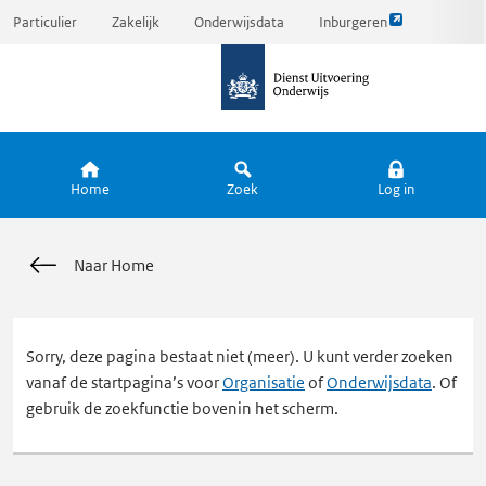
Link
Ga
Particulier
Zakelijk
Onderwijsdata
Inburgeren
opent
direct
naar
externe
naar
de
pagina
inhoud
homepagina
Home
Zoek
Log in
Naar Home
Sorry, deze pagina bestaat niet (meer). U kunt verder zoeken
vanaf de startpagina’s voor
Organisatie
of
Onderwijsdata
. Of
gebruik de zoekfunctie bovenin het scherm.